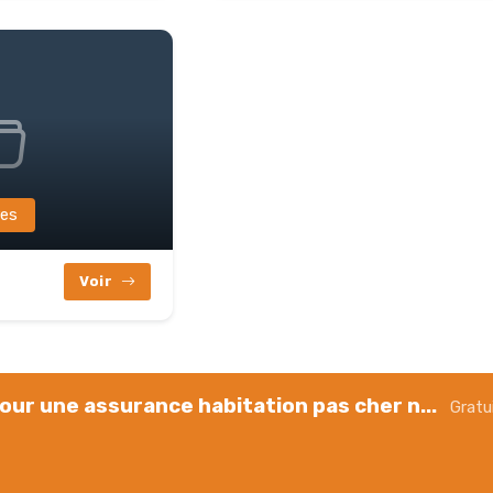
res
Voir
our une assurance habitation pas cher n...
Gratu