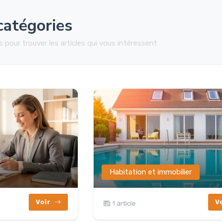
catégories
 pour trouver les articles qui vous intéressent
Habitation et immobilier
Voir
V
1 article