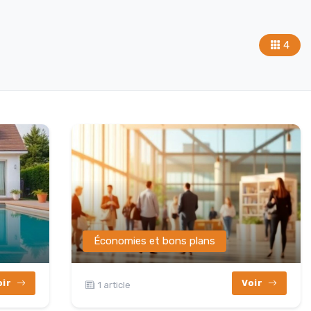
4
Économies et bons plans
oir
Voir
1 article