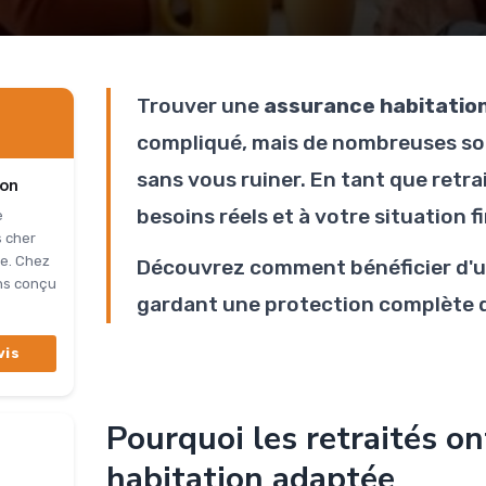
Trouver une
assurance habitation
compliqué, mais de nombreuses sol
sans vous ruiner. En tant que retr
ion
besoins réels et à votre situation f
e
s cher
le. Chez
Découvrez comment bénéficier d'
ons conçu
gardant une protection complète d
vis
Pourquoi les retraités o
habitation adaptée