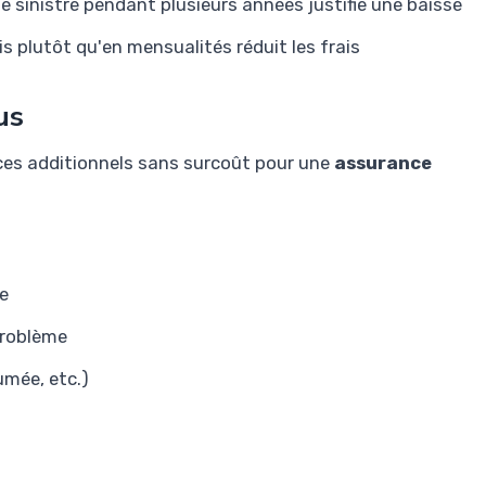
e sinistre pendant plusieurs années justifie une baisse
s plutôt qu'en mensualités réduit les frais
us
es additionnels sans surcoût pour une
assurance
ce
problème
umée, etc.)