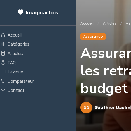
Imaginartois
Accueil
Articles
As
Accueil
Assurance
Catégories
Assuran
Articles
FAQ
les retr
Lexique
Comparateur
budget 
Contact
Gauthier Gaulin
GG