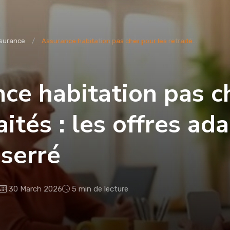
surance
Assurance habitation pas cher pour les retraité...
ce habitation pas c
aités : les offres ad
serré
30 March 2026
5 min de lecture