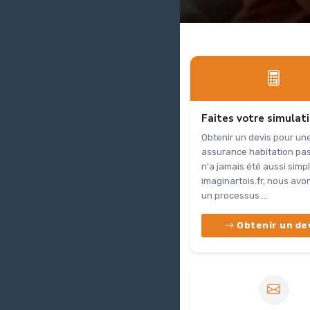
Faites votre simulat
Obtenir un devis pour un
assurance habitation pa
n'a jamais été aussi simp
imaginartois.fr, nous av
un processus ...
Obtenir un de